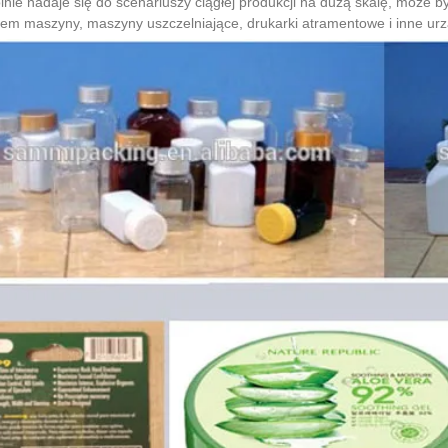
nie nadaje się do scenariuszy ciągłej produkcji na dużą skalę, może
em maszyny, maszyny uszczelniające, drukarki atramentowe i inne urzą