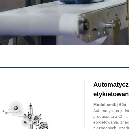
Automatycz
etykietowan
Model:smtbj-60a
Automatyczna jedn
producenta z Chin,
etykietowania, znac
niezbędnych urządz