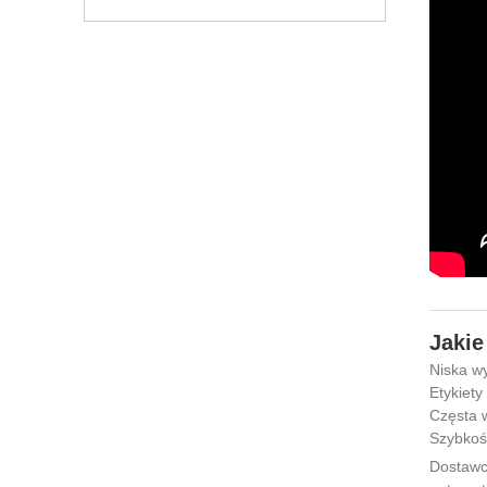
Jakie
Niska wy
Etykiety
Częsta 
Szybkość
Dostawc