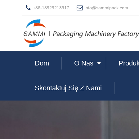
+86-18929213917
Info@sammipack.com
Dom
O Nas
Produk
Skontaktuj Się Z Nami