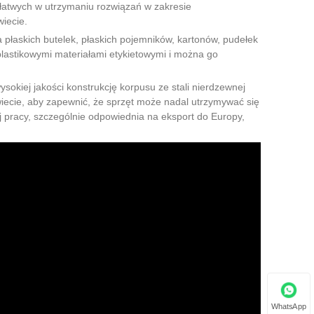
 łatwych w utrzymaniu rozwiązań w zakresie
iecie.
 płaskich butelek, płaskich pojemników, kartonów, pudełek
 plastikowymi materiałami etykietowymi i można go
kiej jakości konstrukcję korpusu ze stali nierdzewnej
iecie, aby zapewnić, że sprzęt może nadal utrzymywać się
j pracy, szczególnie odpowiednia na eksport do Europy,
WhatsApp