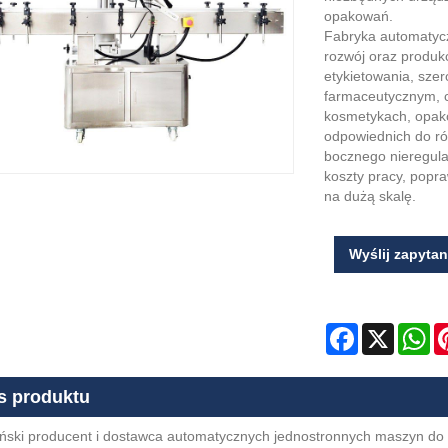
opakowań.
Fabryka automatyc
rozwój oraz produk
etykietowania, sz
farmaceutycznym, ch
kosmetykach, opako
odpowiednich do ró
bocznego nieregula
koszty pracy, popr
na dużą skalę.
Wyślij zapytan
Facebook
X
Wh
s produktu
iński producent i dostawca automatycznych jednostronnych maszyn do