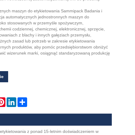
znych maszyn do etykietowania Sammipack Badania i
cja automatycznych jednostronnych maszyn do
eroko stosowanych w przemyśle spożywczym,
emii codziennej, chemicznej, elektronicznej, sprzęcie,
waniach z blachy i innych gałęziach przemysłu,
żnych zasad lub potrzeb w zakresie etykietowania
rnych produktów, aby pomóc przedsiębiorstwom obniżyć
awić wizerunek marki, osiągnąć standaryzowaną produkcję
ie
atsApp
Pinterest
LinkedIn
Share
 etykietowania z ponad 15-letnim doświadczeniem w