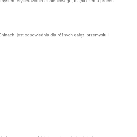
 i system etykietowania ciśnieniowego, dzięki czemu proces
inach, jest odpowiednia dla różnych gałęzi przemysłu i