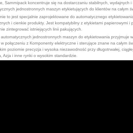
e, Sammipack koncentruje się na dostarczaniu stabilnych, wydajnych i
cznych jednostronnych maszyn etykietujących do klientów na całym św
ie to jest specjalnie zaprojektowane do automatycznego etykietowania
nych i cienkie produkty. Jest kompatybilny z etykietami papierowymi i
nie zintegrować istniejących linii pakujących.
automatycznych jednostronnych maszyn do etykietowania przyjmuje wyso
w połączeniu z Komponenty elektryczne i sterujące znane na całym św
im poziomie precyzja i wysoka niezawodność przy długotrwałej, ciągłe
 Azja i inne rynki o wysokim standardzie.