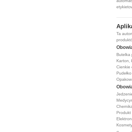
automaty
etykieto
Aplik
Ta autom
produktó
Obowią
Butelka 
Karton,
Cienkie
Pudełko
Opakowa
Obowią
Jedzenie
Medycyn
Chemika
Produkt
Elektron
Kosmetyk