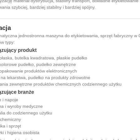
zację materiał dystrybucja, stabilny transport, dokładne etykietowanie
wania szybciej, bardziej stabilny i bardziej spójny.
acja
atyczna jednostronna maszyna do etykietowania, sprzęt fabryczny w Ch
w typy:
zujący produkt
płaska, butelka kwadratowa, płaskie pudełko
 kolorowe pudełko, pudełko zewnętrzne
 opakowanie produktów elektronicznych
 na lekarstwa, pudełko na produkty zdrowotne
nia zewnętrzne produktów chemicznych codziennego użytku
zujące branże
 i napoje
a i wyroby medyczne
lia do codziennego użytku
 chemiczny
ika i sprzęt
i i higiena osobista