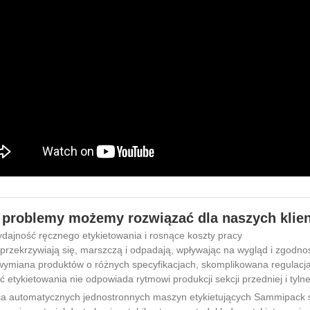
 problemy możemy rozwiązać dla naszych klie
dajność ręcznego etykietowania i rosnące koszty pracy
 przekrzywiają się, marszczą i odpadają, wpływając na wygląd i zgodno
wymiana produktów o różnych specyfikacjach, skomplikowana regulacj
 etykietowania nie odpowiada rytmowi produkcji sekcji przedniej i tylne
a automatycznych jednostronnych maszyn etykietujących Sammipack s