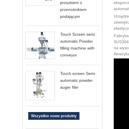
eksporci
proszkiem z
automaty
przenośnikiem
Urządzen
podającym
zewnętrz
elastycz
Touch Screen semi
Fabryka 
automatic Powder
SUS304 
na wysok
filling machine with
Ameryka,
conveyor
Touch screen Semi
automatic powder
auger filer
Wszystkie nowe produkty