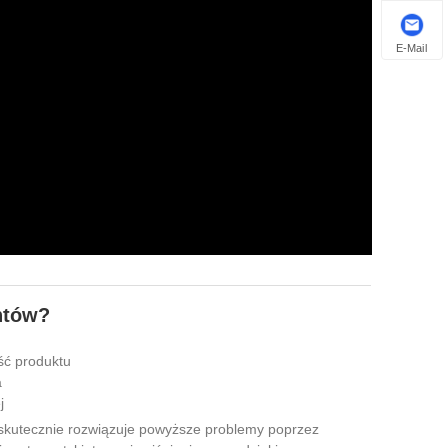
E-Mail
ntów?
ść produktu
a
j
kutecznie rozwiązuje powyższe problemy poprzez