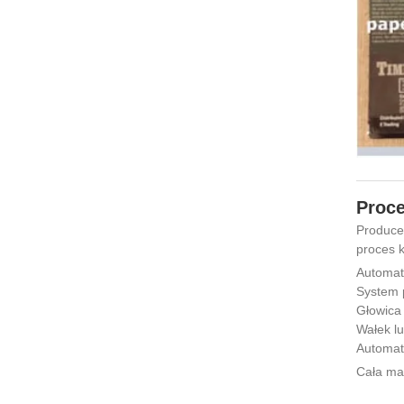
Proce
Producen
proces k
Automat
System p
Głowica 
Wałek lu
Automat
Cała mas