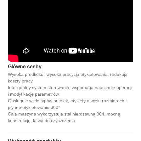
Główne cechy
Wysoka prędkość i wysoka precyzja etykietowania, redukują
koszty pracy
Inteligentny system sterowania, wspomaga nauczanie operacji
i modyfikację parametrów
Obsługuje wiele typów butelek, etykiety o wielu rozmiarach i
płynne etykietowanie 360°
Cała maszyna wykorzystuje stal nierdzewną 304, mocną
konstrukcję, łatwą do czyszczenia