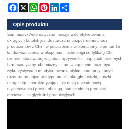
Facebook
X
WhatsApp
Pinterest
LinkedIn
Share
Opis produktu
Sammipack Automatyczna maszyna do etykietowania
okrągłych butelek jest dostarczana bezpośrednio przez
producentów z Chin, w połączeniu z wieloma innymi ponad 15
lat doświadczenia w eksporcie i technologii certyfikacji CE,
szeroko stosowanej w globalnej żywności i napojach, przemysł
farmaceutyczny, chemiczny i inne. Urządzenie może być
wykorzystywane do etykietowania etykiet samoprzylepnych
różnorodne pojemniki typu butelki okrągłe, beczki, puszki
okrągłe itp. charakteryzujące się dużą dokładnością
etykietowania i prostą obsługą, nadaje się do produkcji
masowej i ciągłych linii produkcyjnych.