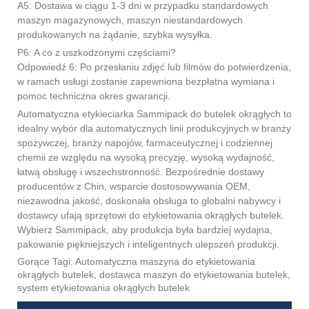
A5: Dostawa w ciągu 1-3 dni w przypadku standardowych
maszyn magazynowych, maszyn niestandardowych
produkowanych na żądanie, szybka wysyłka.
P6: A co z uszkodzonymi częściami?
Odpowiedź 6: Po przesłaniu zdjęć lub filmów do potwierdzenia,
w ramach usługi zostanie zapewniona bezpłatna wymiana i
pomoc techniczna okres gwarancji.
Automatyczna etykieciarka Sammipack do butelek okrągłych to
idealny wybór dla automatycznych linii produkcyjnych w branży
spożywczej, branży napojów, farmaceutycznej i codziennej
chemii ze względu na wysoką precyzję, wysoką wydajność,
łatwą obsługę i wszechstronność. Bezpośrednie dostawy
producentów z Chin, wsparcie dostosowywania OEM,
niezawodna jakość, doskonała obsługa to globalni nabywcy i
dostawcy ufają sprzętowi do etykietowania okrągłych butelek.
Wybierz Sammipack, aby produkcja była bardziej wydajna,
pakowanie piękniejszych i inteligentnych ulepszeń produkcji.
Gorące Tagi: Automatyczna maszyna do etykietowania
okrągłych butelek, dostawca maszyn do etykietowania butelek,
system etykietowania okrągłych butelek