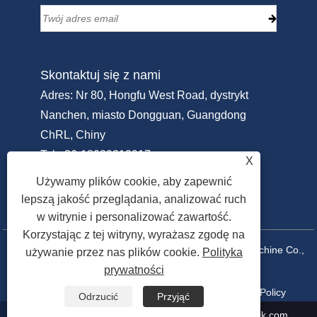
Skontaktuj się z nami
Adres: Nr 80, Hongfu West Road, dystrykt
Nanchen, miasto Dongguan, Guangdong
ChRL, Chiny
Tel:
+86-18929213917
X
Telefon:
+86-769-22311951
Używamy plików cookie, aby zapewnić
E-mail:
Info@sammipack.com
lepszą jakość przeglądania, analizować ruch
w witrynie i personalizować zawartość.
Korzystając z tej witryny, wyrażasz zgodę na
Prawa autorskie © 2025 Dongguan Sammi Packing Machine Co.,
używanie przez nas plików cookie.
Polityka
prywatności
Ltd. Wszelkie prawa zastrzeżone.
Spinki do mankietów
Sitemap
RSS
XML
Privacy Policy
Odrzucić
Przyjąć
+86-18929213917
Info@sammipack.com