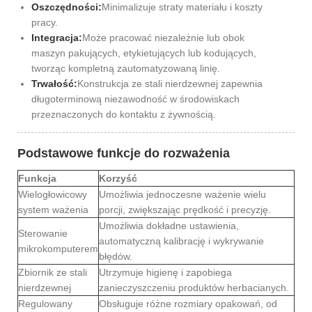
Oszczędności:
Minimalizuje straty materiału i koszty
pracy.
Integracja:
Może pracować niezależnie lub obok
maszyn pakujących, etykietujących lub kodujących,
tworząc kompletną zautomatyzowaną linię.
Trwałość:
Konstrukcja ze stali nierdzewnej zapewnia
długoterminową niezawodność w środowiskach
przeznaczonych do kontaktu z żywnością.
Podstawowe funkcje do rozważenia
Funkcja
Korzyść
Wielogłowicowy
Umożliwia jednoczesne ważenie wielu
system ważenia
porcji, zwiększając prędkość i precyzję.
Umożliwia dokładne ustawienia,
Sterowanie
automatyczną kalibrację i wykrywanie
mikrokomputerem
błędów.
Zbiornik ze stali
Utrzymuje higienę i zapobiega
nierdzewnej
zanieczyszczeniu produktów herbacianych.
Regulowany
Obsługuje różne rozmiary opakowań, od