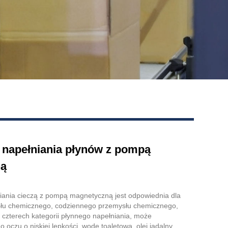
 napełniania płynów z pompą
ną
ania cieczą z pompą magnetyczną jest odpowiednia dla
łu chemicznego, codziennego przemysłu chemicznego,
 czterech kategorii płynnego napełniania, może
 oczu o niskiej lepkości, wodę toaletową, olej jadalny,