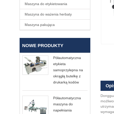
Maszyna do etykietowania
Maszyna do ważenia herbaty
Maszyna pakująca
NOWE PRODUKTY
Półautomatyczna
etykieta
samoprzylepna na
okrągłą butelkę z
drukarką kodów
Opi
Dongguan
Półautomatyczna
możliwoś
maszyna do
utrzyman
napełniania
wymagani