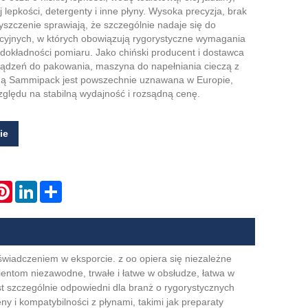
lepkości, detergenty i inne płyny. Wysoka precyzja, brak
yszczenie sprawiają, że szczególnie nadaje się do
cyjnych, w których obowiązują rygorystyczne wymagania
 dokładności pomiaru. Jako chiński producent i dostawca
ządzeń do pakowania, maszyna do napełniania cieczą z
 Sammipack jest powszechnie uznawana w Europie,
względu na stabilną wydajność i rozsądną cenę.
ie
atsApp
Pinterest
LinkedIn
Share
wiadczeniem w eksporcie. z oo opiera się niezależne
entom niezawodne, trwałe i łatwe w obsłudze, łatwa w
 szczególnie odpowiedni dla branż o rygorystycznych
 i kompatybilności z płynami, takimi jak preparaty