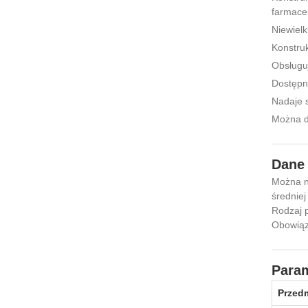
farmace
Niewielk
Konstruk
Obsługuj
Dostępn
Nadaje 
Można do
Dane 
Można na
średniej
Rodzaj p
Obowiąz
Param
Przed