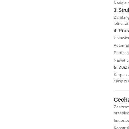
Nadaje s
3. Str
Zamknię
lotne, ż
4. Pros
Ustawie
Automaty
Portfol
Nawet po
5. Zwar
Korpus z
łatwy w 
Cech
Zastosow
przepływ
Importo
Konstru