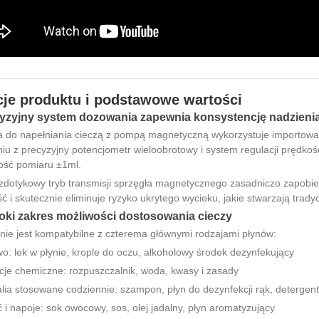
je produktu i podstawowe wartości
cyzyjny system dozowania zapewnia konsystencję nadzieni
 do napełniania cieczą z pompą magnetyczną wykorzystuje importowa
iu z precyzyjny potencjometr wieloobrotowy i system regulacji prędkośc
ość pomiaru ±1ml.
zdotykowy tryb transmisji sprzęgła magnetycznego zasadniczo zapobi
ść i skutecznie eliminuje ryzyko ukrytego wycieku, jakie stwarzają trad
roki zakres możliwości dostosowania cieczy
ie jest kompatybilne z czterema głównymi rodzajami płynów:
o: lek w płynie, krople do oczu, alkoholowy środek dezynfekujący
cje chemiczne: rozpuszczalnik, woda, kwasy i zasady
ia stosowane codziennie: szampon, płyn do dezynfekcji rąk, detergen
i napoje: sok owocowy, sos, olej jadalny, płyn aromatyzujący