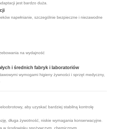
daptacji jest bardzo duża.
ji
eków napełnianie, szczególnie bezpieczne i niezawodne
rzebowania na wydajność
ych i średnich fabryk i laboratoriów
odstawowymi wymogami higieny żywności i sprzęt medyczny,
.
eloobrotowy, aby uzyskać bardziej stabilną kontrolę
zję, długa żywotność, niskie wymagania konserwacyjne.
ana w środowisku spożywczym, chemicznym,