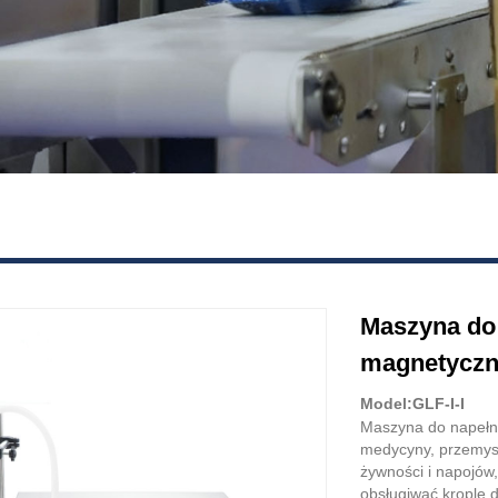
Maszyna do
magnetycz
Model:GLF-I-I
Maszyna do napełni
medycyny, przemys
żywności i napojów,
obsługiwać krople do