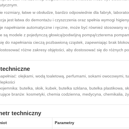
utycznym.
ie rozmiary, łatwe w obsłudze, bardzo odpowiednie dla fabryk, laborat
cja jest łatwa do demontażu i czyszczenia oraz spełnia wymogi higie
e napełnianie automatyczne i ręczne, może być również stosowany w po
e są modele z pojedynczą głowicą/podwójną pompą/czterema pompami,
się do napełniania cieczą pozbawioną cząstek, zapewniając brak blok
stosować różne zakresy objętości, aby dostosować się do różnych pot
techniczne
pełniać: olejkami, wodą toaletową, perfumami, sokami owocowymi, tusz
 lepkości
ojemnika: butelka, słoik, kubek, butelka szklana, butelka plastikowa, s
ujące branże: kosmetyki, chemia codzienna, medycyna, chemikalia, ży
etr techniczny
miot
Parametry