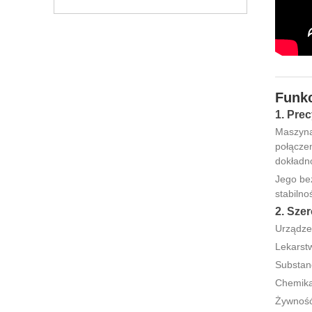
Funkc
1. Pre
Maszyna
połączen
dokładn
Jego be
stabilno
2. Sze
Urządzen
Lekarstw
Substan
Chemikal
Żywność 