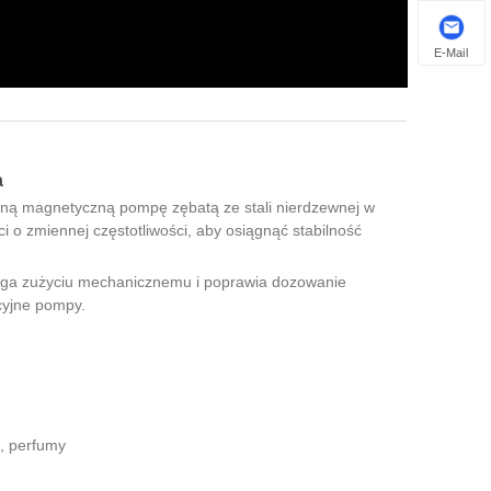
E-Mail
a
ną magnetyczną pompę zębatą ze stali nierdzewnej w
i o zmiennej częstotliwości, aby osiągnąć stabilność
ega zużyciu mechanicznemu i poprawia dozowanie
ycyjne pompy.
t, perfumy