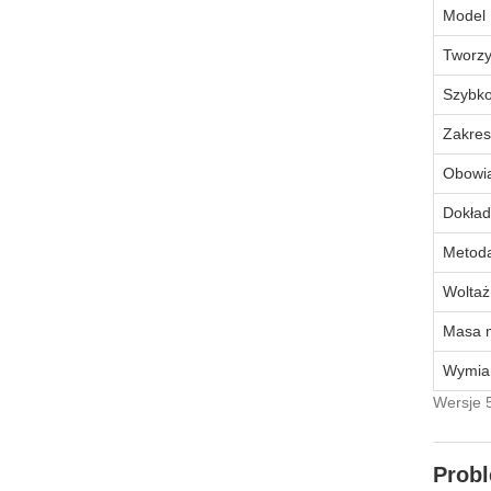
Model
Tworz
Szybko
Zakres
Obowią
Dokład
Metoda
Woltaż
Masa 
Wymia
Wersje 
Probl