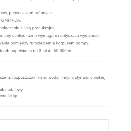
oriów, pomieszczeń próbnych.
ny GMP/FDA.
łączeniu z linią produkcyjną.
 aby spełnić różne wymagania dotyczące wydajności.
owania pomiędzy rurociągiem a korpusem pompy.
rzeb napełniania od 3 ml do 50 000 ml.
em, rozpuszczalnikiem, wodą i innymi płynami o niskiej i
łoik metalowy
wność itp.