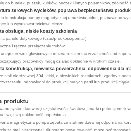
ię do butelek, puszek, kubków, beczek i innych pojemników, zdolność a
uktura zerowych wycieków, poprawa bezpieczeństwa produkc
ta konstrukcja pompy magnetycznej umożliwia pełne, pozbawione wyci
rące lub wysokowartościowe ciecze.
ta obsługa, niskie koszty szkolenia
nia panelu dotykowego (czas/prędkość/pomiar)
czne i ręczne przełączanie trybów
io urządzeń wielogłowicowych można rozszerzać w zależności od zapot
czątkujący pracownicy mogą działać dokładnie w krótkim czasie.
ta konstrukcja, niewielka powierzchnia, odpowiednia dla mał
e stali nierdzewnej 304, lekki, o niewielkich rozmiarach, zgodny z p
czyszczeniu, odpowiedni do produkcji małych partii lub produkcji ciągłej
a produktu
ano system konwersji częstotliwości światowej marki i potencjometr wi
u i większą dokładność napełniania.
wana magnetyczna pompa zębata ze stali nierdzewnej odporna na koro
kcja ze stali nierdzewnej, długoterminowa trwałość, może być stosow