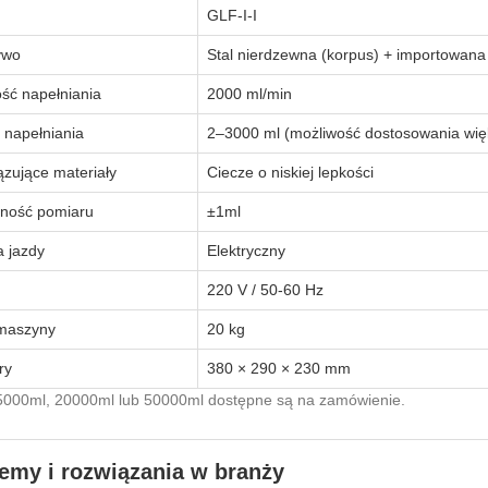
GLF-I-I
ywo
Stal nierdzewna (korpus) + importowan
ść napełniania
2000 ml/min
 napełniania
2–3000 ml (możliwość dostosowania wię
zujące materiały
Ciecze o niskiej lepkości
ność pomiaru
±1ml
 jazdy
Elektryczny
220 V / 50-60 Hz
maszyny
20 kg
ry
380 × 290 × 230 mm
5000ml, 20000ml lub 50000ml dostępne są na zamówienie.
emy i rozwiązania w branży