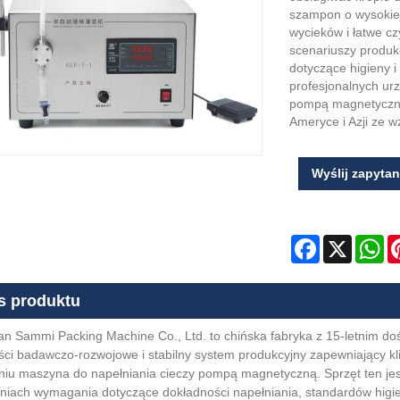
szampon o wysokiej 
wycieków i łatwe cz
scenariuszy produk
dotyczące higieny i
profesjonalnych ur
pompą magnetyczną
Ameryce i Azji ze 
Wyślij zapytan
Facebook
X
Wh
s produktu
 Sammi Packing Machine Co., Ltd. to chińska fabryka z 15-letnim doś
ci badawczo-rozwojowe i stabilny system produkcyjny zapewniający kli
iu maszyna do napełniania cieczy pompą magnetyczną. Sprzęt ten jest
ach wymagania dotyczące dokładności napełniania, standardów higieny