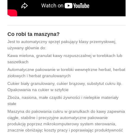
Co robi ta maszyna?
Jest to automatyczny sprzęt pakujący klasy przemysłowej,
używany głównie do:
Kawa mielona, ​​granulat kawy rozpuszczalnej w torebkach lub
saszetkach
Automatyczne pakowanie w torebki wewnętrzne herbat, herbat
ziołowych i herbat granulowanych
Cukier biały granulowany, cukier brązowy, substytut cukru itp.
Opakowania na cukier w sztyfcie
Zboża, nasiona, małe cząstki żywności i nielepkie materiały
stałe
Maszyna do pakowania cukru w ​​granulkach do kawy zapewnia
ciągłe, stabilne i precyzyjne automatyczne pakowanie
produkcję poprzez mikrokomputerowy system sterowania,
znacznie obniżając koszty pracy i poprawiając produktywność