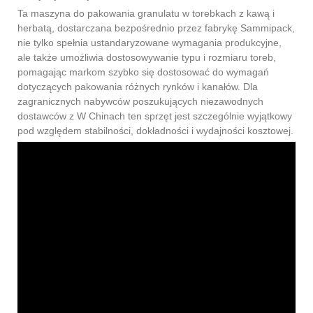
Ta maszyna do pakowania granulatu w torebkach z kawą i
herbatą, dostarczana bezpośrednio przez fabrykę Sammipack,
nie tylko spełnia ustandaryzowane wymagania produkcyjne,
ale także umożliwia dostosowywanie typu i rozmiaru toreb,
pomagając markom szybko się dostosować do wymagań
dotyczących pakowania różnych rynków i kanałów. Dla
zagranicznych nabywców poszukujących niezawodnych
dostawców z W Chinach ten sprzęt jest szczególnie wyjątkowy
pod względem stabilności, dokładności i wydajności kosztowej.