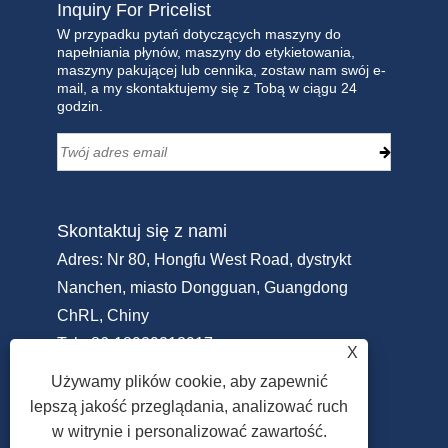
Inquiry For Pricelist
W przypadku pytań dotyczących maszyny do
napełniania płynów, maszyny do etykietowania,
maszyny pakującej lub cennika, zostaw nam swój e-
mail, a my skontaktujemy się z Tobą w ciągu 24
godzin.
Skontaktuj się z nami
Adres: Nr 80, Hongfu West Road, dystrykt
Nanchen, miasto Dongguan, Guangdong
ChRL, Chiny
Tel:
+86-18929213917
X
Telefon:
+86-769-22311951
Używamy plików cookie, aby zapewnić
E-mail:
Info@sammipack.com
lepszą jakość przeglądania, analizować ruch
w witrynie i personalizować zawartość.